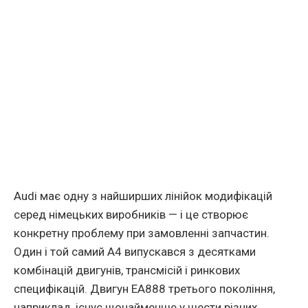
Audi має одну з найширших лiнiйок модифiкацiй
серед нiмецьких виробникiв — i це створює
конкретну проблему при замовленнi запчастин.
Один i той самий A4 випускався з десятками
комбiнацiй двигунiв, трансмiсiй i ринкових
специфiкацiй. Двигун EA888 третього поколiння,
наприклад, iснує щонайменше у шести рiзних