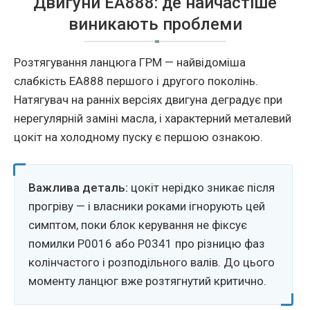
Двигуни EA888: де найчастiше
виникають проблеми
Розтягування ланцюга ГРМ — найвiдомiша
слабкiсть EA888 першого i другого поколiнь.
Натягувач на раннiх версiях двигуна деградує при
нерегулярнiй замiнi масла, i характерний металевий
цокiт на холодному пуску є першою ознакою.
Важлива деталь:
цокiт нерiдко зникає пiсля
прогрiву — i власники роками ігнорують цей
симптом, поки блок керування не фiксує
помилки P0016 або P0341 про рiзницю фаз
колiнчастого i розподiльного валiв. До цього
моменту ланцюг вже розтягнутий критично.