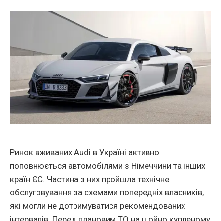
Ринок вживаних Audi в Українi активно
поповнюється автомобiлями з Німеччини та інших
країн ЄС. Частина з них пройшла технiчне
обслуговування за схемами попереднiх власникiв,
якi могли не дотримуватися рекомендованих
iнтервалiв. Перед плановим ТО на щойно купленому