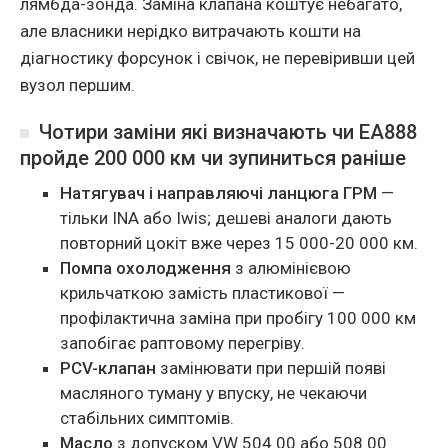
лямбда-зонда. Замiна клапана коштує небагато,
але власники нерiдко витрачають кошти на
дiагностику форсунок i свiчок, не перевiривши цей
вузол першим.
Чотири замiни якi визначають чи EA888
пройде 200 000 км чи зупиниться ранiше
Натягувач i направляючi ланцюга ГРМ
—
тiльки INA або Iwis; дешевi аналоги дають
повторний цокiт вже через 15 000-20 000 км.
Помпа охолодження
з алюмiнiєвою
крильчаткою замiсть пластикової —
профiлактична замiна при пробiгу 100 000 км
запобiгає раптовому перегрiву.
PCV-клапан
замiнювати при першiй появi
масляного туману у впуску, не чекаючи
стабiльних симптомiв.
Масло
з допуском VW 504 00 або 508 00