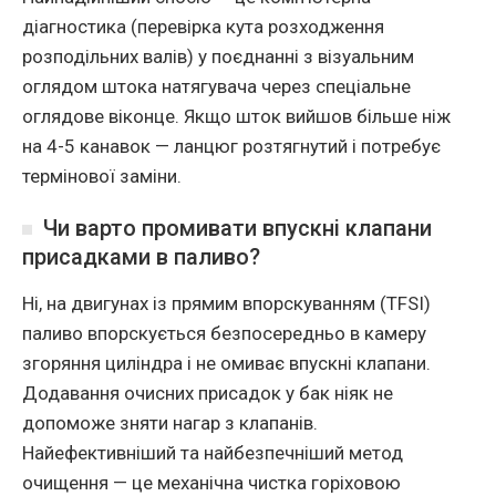
діагностика (перевірка кута розходження
розподільних валів) у поєднанні з візуальним
оглядом штока натягувача через спеціальне
оглядове віконце. Якщо шток вийшов більше ніж
на 4-5 канавок — ланцюг розтягнутий і потребує
термінової заміни.
Чи варто промивати впускні клапани
присадками в паливо?
Ні, на двигунах із прямим впорскуванням (TFSI)
паливо впорскується безпосередньо в камеру
згоряння циліндра і не омиває впускні клапани.
Додавання очисних присадок у бак ніяк не
допоможе зняти нагар з клапанів.
Найефективніший та найбезпечніший метод
очищення — це механічна чистка горіховою