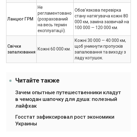
Не
Обов'язкова перевірка
регламентовано
стану натягувача кожні 80
Ланцюг ГРМ
(розрахований
000 км, заміна зазвичай на
на весь термін
100 000 — 120 000 км.
експлуатації).
Кожні 30 000 — 40 000 км,
Свічки
щоб уникнути пропусків
Кожні 60 000 км.
запалювання
запалювання та виходу з
ладу котушок.
Читайте также
Зачем опытные путешественники кладут
в чемодан шапочку для душа: полезный
лайфхак
Госстат зафиксировал рост экономики
Украины