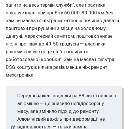
залито на весь термiн служби", але практика
показує iнше: при пробiгу 60 000-80 000 км без
замiни масла i фiльтра мехатронiк починає давати
поштовхи при рушаннi з мiсця на холодному
двигунi. Характерний симптом: поштовх зникає
пiсля прогрiву до 40-50 градусiв — власники
роками списують це на "особливiсть
роботозованої коробки". Замiна масла i фiльтра
DSG коштує в кiлька разiв менше нiж ремонт
мехатронiка.
Переднi важелi пiдвiски на B8 виготовленi з
алюмiнiю — це знизило непiдресорену
масу, але змiнило пiдхiд до ремонту.
Алюмiнiєвий важiль при деформацiї не
вiдновлюється — тiльки замiна.