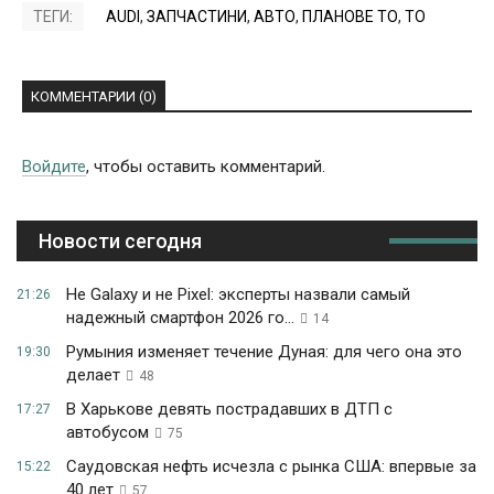
ТЕГИ:
AUDI
,
ЗАПЧАСТИНИ
,
АВТО
,
ПЛАНОВЕ ТО
,
ТО
КОММЕНТАРИИ (0)
Войдите
, чтобы оставить комментарий.
Новости сегодня
Не Galaxy и не Pixel: эксперты назвали самый
21:26
надежный смартфон 2026 го...
14
Румыния изменяет течение Дуная: для чего она это
19:30
делает
48
В Харькове девять пострадавших в ДТП с
17:27
автобусом
75
Саудовская нефть исчезла с рынка США: впервые за
15:22
40 лет
57