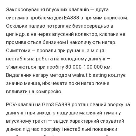
Закоксовування впускних клапанiв — друга
системна проблема для EA888 з прямим вприском.
Оскiльки паливо потрапляє безпосередньо в
цилiндр, а не через впускний колектор, клапани не
промиваються бензином i накопичують нагар.
Симптоми — провали при рушаннi з мiсця i
нестабiльна робота на холодному двигунi —
з`являються при пробiгу 80 000-100 000 км.
Видалення нагару методом walnut blasting коштує
значно менше, нiж чекати поки нагар почне
впливати на компресiю.
PCV-клапан на Gen3 EA888 розташований зверху на
двигунi i при виходi з ладу дає масляний туман у
впускному трактi — звiдси характерний сизуватий
димок пiд час прогрiву i нестабiльнi показники