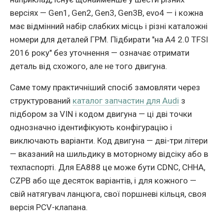
версiях — Gen1, Gen2, Gen3, Gen3B, evo4 — i кожна
має вiдмiнний набiр слабких мiсць i рiзнi каталожнi
номери для деталей ГРМ. Пiдбирати "на A4 2.0 TFSI
2016 року" без уточнення — означає отримати
деталь вiд схожого, але не того двигуна.
Саме тому практичнiший спосiб замовляти через
структурований
каталог запчастин для Audi
з
пiдбором за VIN i кодом двигуна — цi двi точки
однозначно iдентифiкують конфiгурацiю i
виключають варiанти. Код двигуна — двi-три лiтери
— вказаний на шильдику в моторному вiдсiку або в
техпаспортi. Для EA888 це може бути CDNC, CHHA,
CZPB або ще десяток варiантiв, i для кожного —
свiй натягувач ланцюга, свої поршневi кiльця, своя
версiя PCV-клапана.