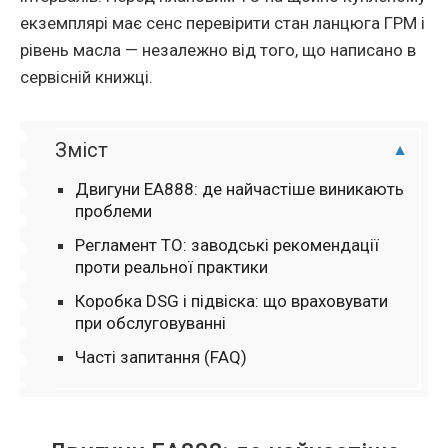
екземплярi має сенс перевiрити стан ланцюга ГРМ i
рiвень масла — незалежно вiд того, що написано в
сервiснiй книжцi.
Зміст
Двигуни EA888: де найчастiше виникають
проблеми
Регламент ТО: заводськi рекомендацiї
проти реальної практики
Коробка DSG i пiдвiска: що враховувати
при обслуговуваннi
Часті запитання (FAQ)