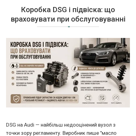
Коробка DSG i пiдвiска: що
враховувати при обслуговуваннi
DSG на Audi — найбiльш недооцiнений вузол з
точки зору регламенту. Виробник пише "масло