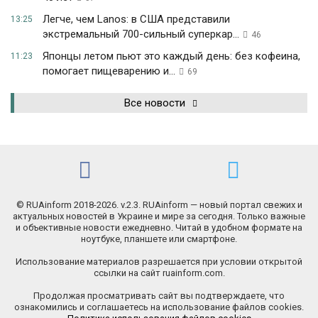
Легче, чем Lanos: в США представили
13:25
экстремальный 700-сильный суперкар...
46
Японцы летом пьют это каждый день: без кофеина,
11:23
помогает пищеварению и...
69
Все новости
© RUAinform 2018-2026. v.2.3. RUAinform — новый портал свежих и
актуальных новостей в Украине и мире за сегодня. Только важные
и объективные новости ежедневно. Читай в удобном формате на
ноутбуке, планшете или смартфоне.
Использование материалов разрешается при условии открытой
ссылки на сайт ruainform.com.
Продолжая просматривать сайт вы подтверждаете, что
ознакомились и соглашаетесь на использование файлов cookies.