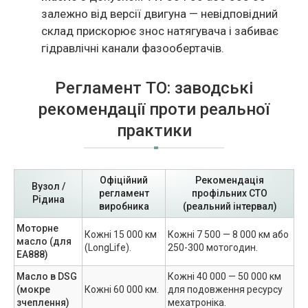
залежно вiд версiї двигуна — невiдповiдний
склад прискорює знос натягувача i забиває
гiдравлiчнi канали фазообертачiв.
Регламент ТО: заводськi
рекомендацiї проти реальної
практики
Офіційний
Рекомендація
Вузол /
регламент
профільних СТО
Рідина
виробника
(реальний інтервал)
Моторне
Кожні 15 000 км
Кожні 7 500 — 8 000 км або
масло (для
(LongLife).
250-300 мотогодин.
EA888)
Масло в DSG
Кожні 40 000 — 50 000 км
(мокре
Кожні 60 000 км.
для подовження ресурсу
зчеплення)
мехатроніка.