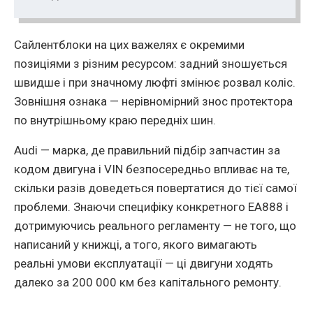
Сайлентблоки на цих важелях є окремими
позицiями з рiзним ресурсом: задний зношується
швидше i при значному люфтi змiнює розвал колiс.
Зовнiшня ознака — нерiвномiрний знос протектора
по внутрiшньому краю переднiх шин.
Audi — марка, де правильний пiдбiр запчастин за
кодом двигуна i VIN безпосередньо впливає на те,
скiльки разiв доведеться повертатися до тiєї самої
проблеми. Знаючи специфiку конкретного EA888 i
дотримуючись реального регламенту — не того, що
написаний у книжцi, а того, якого вимагають
реальнi умови експлуатацiї — цi двигуни ходять
далеко за 200 000 км без капiтального ремонту.