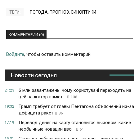
ТЕГИ:
ПОГОДА
,
ПРОГНОЗ
,
СИНОПТИКИ
КОММЕНТАРИИ (0)
Войдите
, чтобы оставить комментарий.
Новости сегодня
6 млн завантажень: чому користувачі переходять на
21:23
цей навігатор заміст...
136
Трамп требует от главы Пентагона объяснений из-за
19:32
дефицита ракет
86
Перевод денег на карту становится вызовом: какие
17:19
необычные новации вво...
61
Сколько арбуза можно есть за день: диетологи
15:31