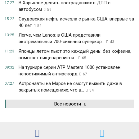
В Харькове девять пострадавших в ДТП с
17:27
автобусом
59
Саудовская нефть исчезла с рынка США: впервые за
15:22
40 лет
52
Легче, чем Lanos: в США представили
13:25
экстремальный 700-сильный суперкар...
43
Японцы летом пьют это каждый день: без кофеина,
11:23
помогает пищеварению и...
65
На турнире серии ATP Masters 1000 установлен
09:32
непостижимый антирекорд
67
Астронавты на Марсе не смогут выжить даже в
07:27
закрытых помещениях: что в...
84
Все новости