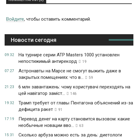
Войдите
, чтобы оставить комментарий.
Новости сегодня
На турнире серии ATP Masters 1000 установлен
09:32
непостижимый антирекорд
19
Астронавты на Марсе не смогут выжить даже в
07:27
закрытых помещениях: что в...
59
6 млн завантажень: чому користувачі переходять на
21:23
цей навігатор заміст...
146
Трамп требует от главы Пентагона объяснений из-за
19:32
дефицита ракет
91
Перевод денег на карту становится вызовом: какие
17:19
необычные новации вво...
63
Сколько арбуза можно есть за день: диетологи
15:31