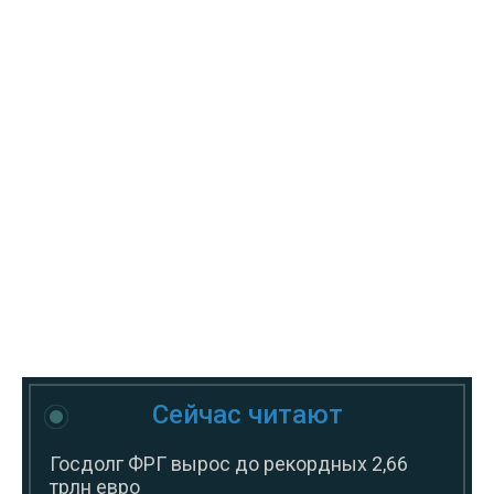
Сейчас читают
Госдолг ФРГ вырос до рекордных 2,66
трлн евро