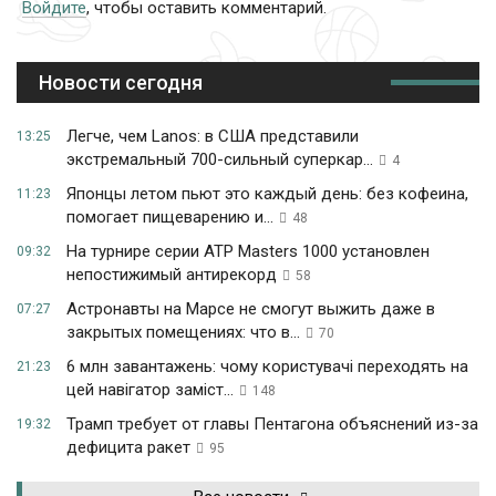
Войдите
, чтобы оставить комментарий.
Новости сегодня
Легче, чем Lanos: в США представили
13:25
экстремальный 700-сильный суперкар...
4
Японцы летом пьют это каждый день: без кофеина,
11:23
помогает пищеварению и...
48
На турнире серии ATP Masters 1000 установлен
09:32
непостижимый антирекорд
58
Астронавты на Марсе не смогут выжить даже в
07:27
закрытых помещениях: что в...
70
6 млн завантажень: чому користувачі переходять на
21:23
цей навігатор заміст...
148
Трамп требует от главы Пентагона объяснений из-за
19:32
дефицита ракет
95