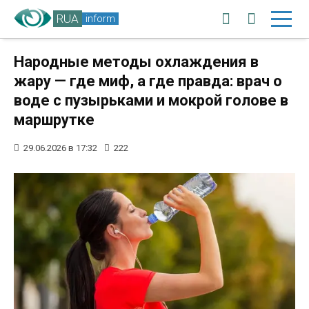
RUA
inform
Народные методы охлаждения в
жару — где миф, а где правда: врач о
воде с пузырьками и мокрой голове в
маршрутке
29.06.2026 в 17:32
222