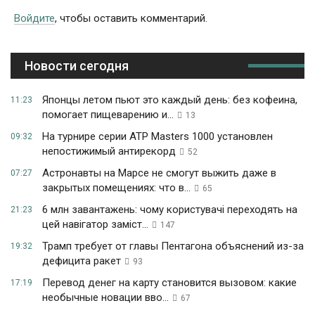
Войдите
, чтобы оставить комментарий.
Новости сегодня
Японцы летом пьют это каждый день: без кофеина,
11:23
помогает пищеварению и...
13
На турнире серии ATP Masters 1000 установлен
09:32
непостижимый антирекорд
52
Астронавты на Марсе не смогут выжить даже в
07:27
закрытых помещениях: что в...
65
6 млн завантажень: чому користувачі переходять на
21:23
цей навігатор заміст...
147
Трамп требует от главы Пентагона объяснений из-за
19:32
дефицита ракет
93
Перевод денег на карту становится вызовом: какие
17:19
необычные новации вво...
67