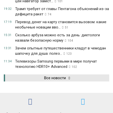
цей навігатор заміст...
101
Трамп требует от главы Пентагона объяснений из-за
19:32
дефицита ракет
74
Перевод денег на карту становится вызовом: какие
17:19
необычные новации вво...
51
Сколько арбуза можно есть за день: диетологи
15:31
назвали безопасную норму
104
Зачем опытные путешественники кладут в чемодан
13:31
шапочку для душа: полез...
123
Телевизоры Samsung первыми в мире получат
11:34
технологию HDR10+ Advanced
102
Все новости