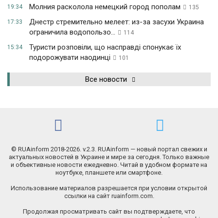
Молния расколола немецкий город пополам
19:34
135
Днестр стремительно мелеет: из-за засухи Украина
17:33
ограничила водопользо...
114
Туристи розповіли, що насправді спонукає їх
15:34
подорожувати наодинці
101
Все новости
© RUAinform 2018-2026. v.2.3. RUAinform — новый портал свежих и
актуальных новостей в Украине и мире за сегодня. Только важные
и объективные новости ежедневно. Читай в удобном формате на
ноутбуке, планшете или смартфоне.
Использование материалов разрешается при условии открытой
ссылки на сайт ruainform.com.
Продолжая просматривать сайт вы подтверждаете, что