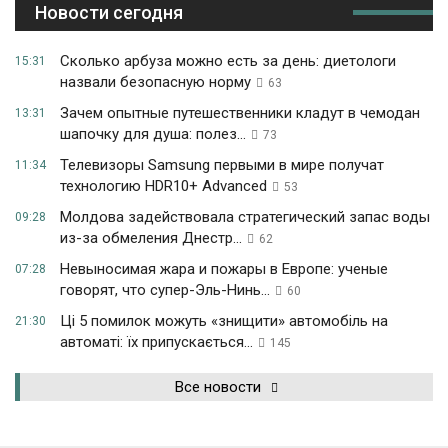
Новости сегодня
Сколько арбуза можно есть за день: диетологи
15:31
назвали безопасную норму
63
Зачем опытные путешественники кладут в чемодан
13:31
шапочку для душа: полез...
73
Телевизоры Samsung первыми в мире получат
11:34
технологию HDR10+ Advanced
53
Молдова задействовала стратегический запас воды
09:28
из-за обмеления Днестр...
62
Невыносимая жара и пожары в Европе: ученые
07:28
говорят, что супер-Эль-Нинь...
60
Ці 5 помилок можуть «знищити» автомобіль на
21:30
автоматі: їх припускається...
145
Все новости