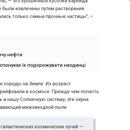
речь, — это крошечные кусочки карбида
е были извлечены путем растворения
ались только самые прочные частицы", —
чу нефти
 спонукає їх подорожувати наодинці
ые породы на Земле. Их возраст
дрейфовали в космосе. Прежде чем попасть
ь в нашу Солнечную систему, эти зерна
плавающей межзвездной пыли.
 галактических космических лучей —