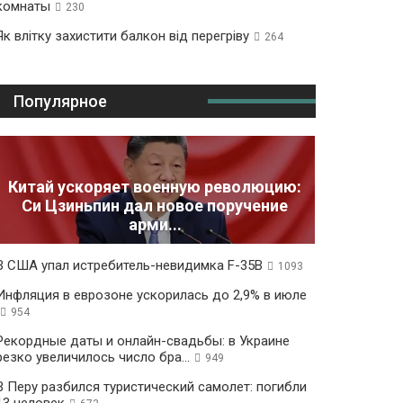
комнаты
230
Як влітку захистити балкон від перегріву
264
Популярное
Китай ускоряет военную революцию:
Си Цзиньпин дал новое поручение
арми...
В США упал истребитель-невидимка F-35B
1093
Инфляция в еврозоне ускорилась до 2,9% в июле
954
Рекордные даты и онлайн-свадьбы: в Украине
резко увеличилось число бра...
949
В Перу разбился туристический самолет: погибли