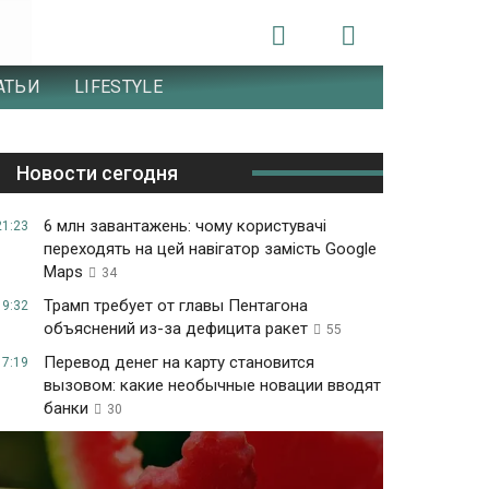
АТЬИ
LIFESTYLE
Новости сегодня
6 млн завантажень: чому користувачі
21:23
переходять на цей навігатор замість Google
Maps
34
Трамп требует от главы Пентагона
19:32
объяснений из-за дефицита ракет
55
Перевод денег на карту становится
17:19
вызовом: какие необычные новации вводят
банки
30