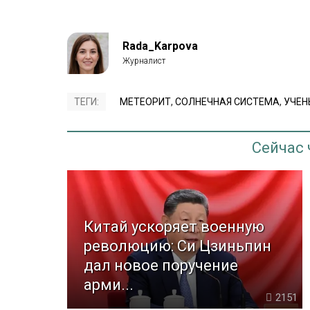
Rada_Karpova
ТЕГИ:
МЕТЕОРИТ
,
СОЛНЕЧНАЯ СИСТЕМА
,
УЧЕН
Сейчас
Китай ускоряет военную
революцию: Си Цзиньпин
дал новое поручение
арми...
2151