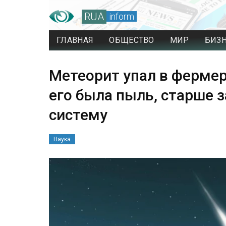
RUA
inform
ГЛАВНАЯ
ОБЩЕСТВО
МИР
БИЗ
Метеорит упал в фермер
его была пыль, старше 
систему
Наука