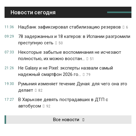
Новости сегодня
Нацбанк зафиксировал стабилизацию резервов
11:36
6
78 задержанных и 18 катеров: в Испании разгромили
09:29
преступную сеть
50
Некоторые забытые воспоминания не исчезают
07:33
полностью, их можно восстан...
51
Не Galaxy и не Pixel: эксперты назвали самый
21:26
надежный смартфон 2026 го...
79
Румыния изменяет течение Дуная: для чего она это
19:30
делает
82
В Харькове девять пострадавших в ДТП с
17:27
автобусом
92
Все новости