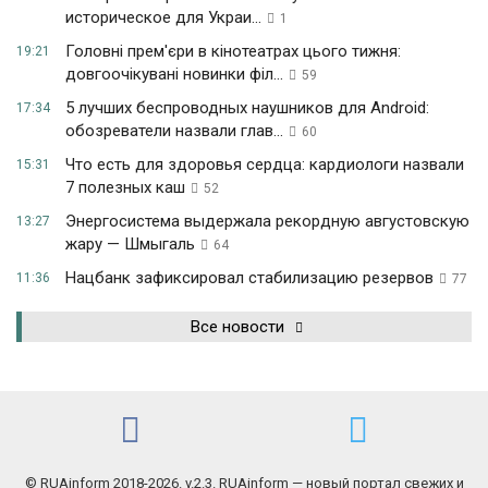
историческое для Украи...
1
Головні прем'єри в кінотеатрах цього тижня:
19:21
довгоочікувані новинки філ...
59
5 лучших беспроводных наушников для Android:
17:34
обозреватели назвали глав...
60
Что есть для здоровья сердца: кардиологи назвали
15:31
7 полезных каш
52
Энергосистема выдержала рекордную августовскую
13:27
жару — Шмыгаль
64
Нацбанк зафиксировал стабилизацию резервов
11:36
77
Все новости
© RUAinform 2018-2026. v.2.3. RUAinform — новый портал свежих и