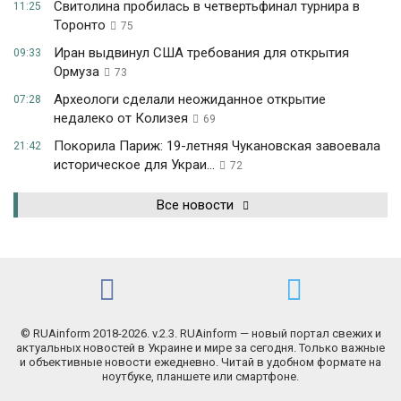
Свитолина пробилась в четвертьфинал турнира в
11:25
Торонто
75
Иран выдвинул США требования для открытия
09:33
Ормуза
73
Археологи сделали неожиданное открытие
07:28
недалеко от Колизея
69
Покорила Париж: 19-летняя Чукановская завоевала
21:42
историческое для Украи...
72
Все новости
© RUAinform 2018-2026. v.2.3. RUAinform — новый портал свежих и
актуальных новостей в Украине и мире за сегодня. Только важные
и объективные новости ежедневно. Читай в удобном формате на
ноутбуке, планшете или смартфоне.