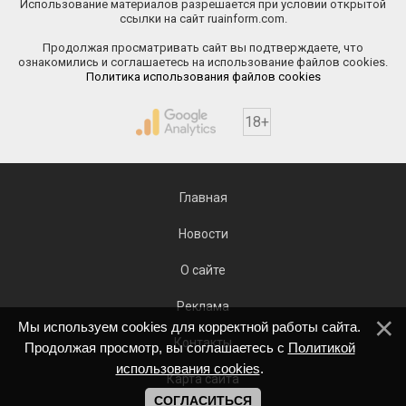
Использование материалов разрешается при условии открытой
ссылки на сайт ruainform.com.
Продолжая просматривать сайт вы подтверждаете, что
ознакомились и соглашаетесь на использование файлов cookies.
Политика использования файлов cookies
18+
Главная
Новости
О сайте
Реклама
Мы используем cookies для корректной работы сайта.
Контакты
Продолжая просмотр, вы соглашаетесь с
Политикой
использования cookies
.
Карта сайта
СОГЛАСИТЬСЯ