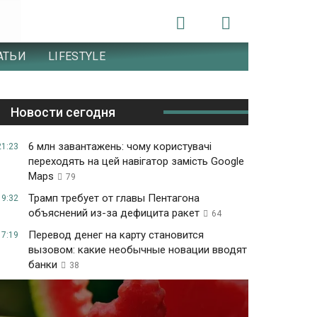
АТЬИ
LIFESTYLE
Новости сегодня
6 млн завантажень: чому користувачі
21:23
переходять на цей навігатор замість Google
Maps
79
Трамп требует от главы Пентагона
19:32
объяснений из-за дефицита ракет
64
Перевод денег на карту становится
17:19
вызовом: какие необычные новации вводят
банки
38