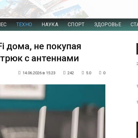
НЕС
ТЕХНО
НАУКА
СПОРТ
ЗДОРОВЬЕ
СТ
Fi дома, не покупая
 трюк с антеннами
14.06.2026 в 15:23
242
5.0
0