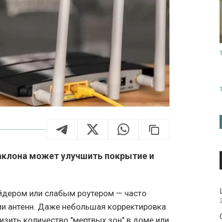
аклона может улучшить покрытие и
айдером или слабым роутером — часто
ии антенн. Даже небольшая корректировка
изить количество "мертвых зон" в доме или