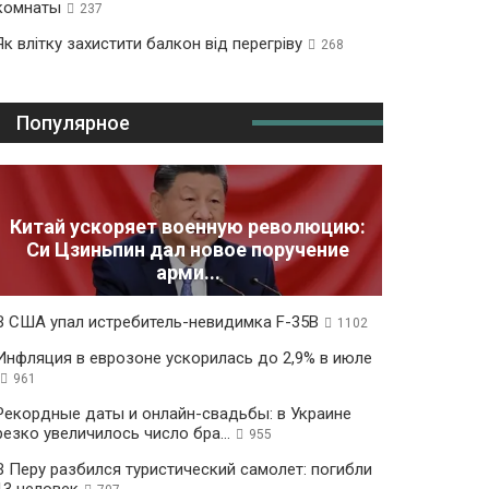
комнаты
237
Як влітку захистити балкон від перегріву
268
Популярное
Китай ускоряет военную революцию:
Си Цзиньпин дал новое поручение
арми...
В США упал истребитель-невидимка F-35B
1102
Инфляция в еврозоне ускорилась до 2,9% в июле
961
Рекордные даты и онлайн-свадьбы: в Украине
резко увеличилось число бра...
955
В Перу разбился туристический самолет: погибли