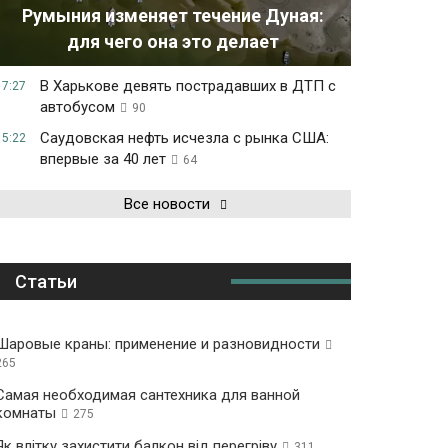
Румыния изменяет течение Дуная:
для чего она это делает
В Харькове девять пострадавших в ДТП с
17:27
автобусом
90
Саудовская нефть исчезла с рынка США:
15:22
впервые за 40 лет
64
Все новости
Статьи
Шаровые краны: применение и разновидности
265
Самая необходимая сантехника для ванной
комнаты
275
Як влітку захистити балкон від перегріву
311