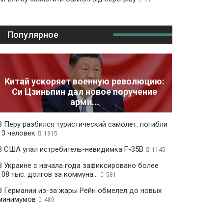
Популярное
Китай ускоряет военную революцию:
Си Цзиньпин дал новое поручение
арми...
В Перу разбился туристический самолет: погибли
13 человек
1315
В США упал истребитель-невидимка F-35B
1145
В Украине с начала года зафиксировано более
108 тыс. долгов за коммуна...
581
В Германии из-за жары Рейн обмелел до новых
минимумов
489