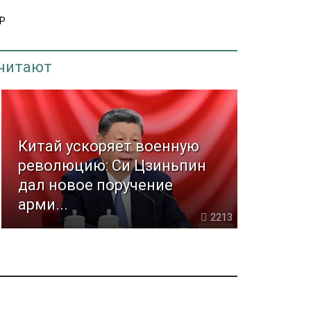
Р
 читают
Китай ускоряет военную
революцию: Си Цзиньпин
дал новое поручение
арми...
2213