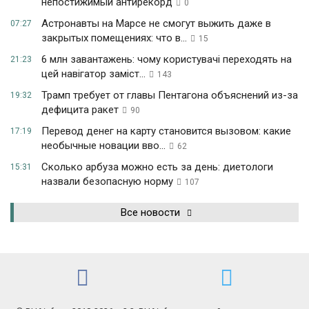
непостижимый антирекорд
0
Астронавты на Марсе не смогут выжить даже в
07:27
закрытых помещениях: что в...
15
6 млн завантажень: чому користувачі переходять на
21:23
цей навігатор заміст...
143
Трамп требует от главы Пентагона объяснений из-за
19:32
дефицита ракет
90
Перевод денег на карту становится вызовом: какие
17:19
необычные новации вво...
62
Сколько арбуза можно есть за день: диетологи
15:31
назвали безопасную норму
107
Все новости