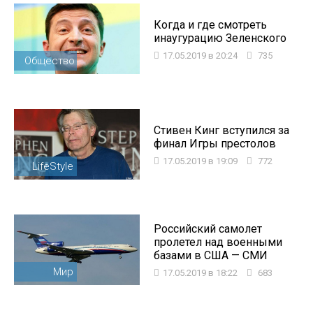
Когда и где смотреть
инаугурацию Зеленского
17.05.2019 в 20:24
735
Общество
Стивен Кинг вступился за
финал Игры престолов
17.05.2019 в 19:09
772
LifeStyle
Российский самолет
пролетел над военными
базами в США — СМИ
Мир
17.05.2019 в 18:22
683