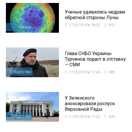
Ученые удивились недрам
обратной стороны Луны
17.05.2019 в 18:02
813
Наука
Глава СНБО Украины
Турчинов подаст в отставку
— СМИ
Общество
17.05.2019 в 17:45
689
У Зеленского
анонсировали роспуск
Верховной Рады
Общество
17.05.2019 в 17:22
649