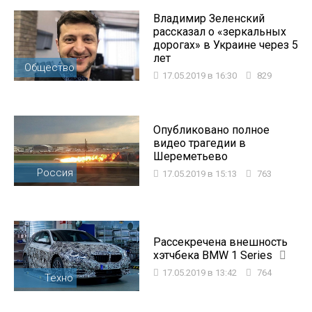
Владимир Зеленский
рассказал о «зеркальных
дорогах» в Украине через 5
лет
Общество
17.05.2019 в 16:30
829
Опубликовано полное
видео трагедии в
Шереметьево
Россия
17.05.2019 в 15:13
763
Рассекречена внешность
хэтчбека BMW 1 Series
17.05.2019 в 13:42
764
Техно