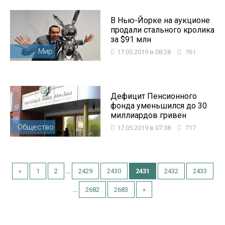
В Нью-Йорке на аукционе
продали стального кролика
за $91 млн
Мир
17.05.2019 в 08:28
761
Дефицит Пенсионного
фонда уменьшился до 30
миллиардов гривен
Общество
17.05.2019 в 07:38
717
...
«
1
2
2429
2430
2431
2432
2433
...
2682
2683
»