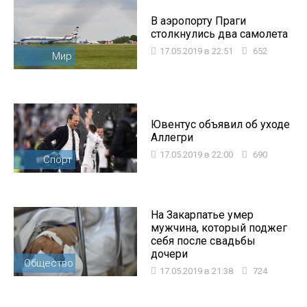
В аэропорту Праги
столкнулись два самолета
17.05.2019 в 22:51
652
Мир
Ювентус объявил об уходе
Аллегри
17.05.2019 в 22:00
690
Спорт
На Закарпатье умер
мужчина, который поджег
себя после свадьбы
дочери
Общество
17.05.2019 в 21:38
724