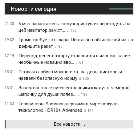
Новости сегодня
6 млн завантажень: чому користувачі переходять на
21:23
цей навігатор заміст...
136
Трамп требует от главы Пентагона объяснений из-за
19:32
дефицита ракет
86
Перевод денег на карту становится вызовом: какие
17:19
необычные новации вво...
61
Сколько арбуза можно есть за день: диетологи
15:31
назвали безопасную норму
105
Зачем опытные путешественники кладут в чемодан
13:31
шапочку для душа: полез...
133
Телевизоры Samsung первыми в мире получат
11:34
технологию HDR10+ Advanced
111
Все новости