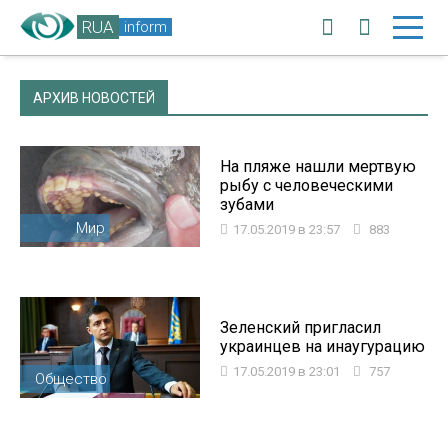
RUA
inform
АРХИВ НОВОСТЕЙ
На пляже нашли мертвую
рыбу с человеческими
зубами
Мир
17.05.2019 в 23:57
883
Зеленский пригласил
украинцев на инаугурацию
17.05.2019 в 23:01
757
Общество