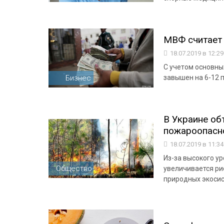
МВФ считает
18.07.2019 в 12:2
С учетом основны
Бизнес
завышен на 6-12 
В Украине о
пожароопасн
18.07.2019 в 11:3
Из-за высокого у
Общество
увеличивается ри
природных экосис