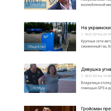
LifeStyle
возлюбленной име
На украински
18.07.2019 в 20:1
Крупные сети авт
Общество
сжиженный газ, бо
Девушка угна
18.07.2019 в 19:3
Владелица отслед
LifeStyle
помощью GPS и де
Гройсман пр