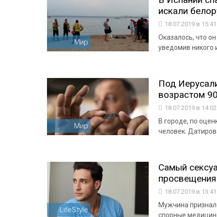
искали белор
18.07.2019 в 15:4
Оказалось, что он
Мир
уведомив никого и
Под Иерусал
возрастом 90
18.07.2019 в 14:0
В городе, по оце
Мир
человек. Датиров
Самый сексуа
просвещения
18.07.2019 в 13:4
Мужчина призналс
LifeStyle
спорные медицин