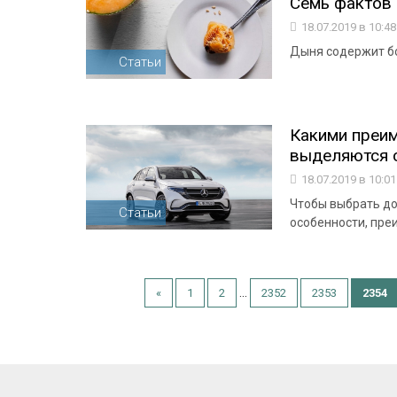
Семь фактов 
18.07.2019 в 10:4
Дыня содержит бо
Статьи
Какими преи
выделяются с
18.07.2019 в 10:0
Чтобы выбрать до
Статьи
особенности, пре
...
«
1
2
2352
2353
2354