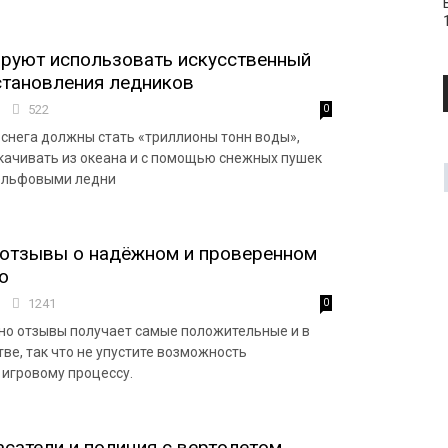
руют использовать искусственный
становления ледников
8
522
0
 снега должны стать «триллионы тонн воды»,
качивать из океана и с помощью снежных пушек
ельфовыми ледни
 отзывы о надёжном и проверенном
о
1
1241
0
о отзывы получает самые положительные и в
ве, так что не упустите возможность
 игровому процессу.
асатели и полиция с вертолетом