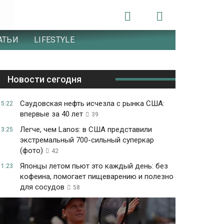
АТЬИ
LIFESTYLE
Новости сегодня
Саудовская нефть исчезла с рынка США:
15:22
впервые за 40 лет
39
Легче, чем Lanos: в США представили
13:25
экстремальный 700-сильный суперкар
(фото)
42
Японцы летом пьют это каждый день: без
11:23
кофеина, помогает пищеварению и полезно
для сосудов
58