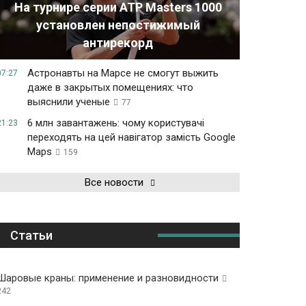
На турнире серии ATP Masters 1000
установлен непостижимый
антирекорд
Астронавты на Марсе не смогут выжить
07:27
даже в закрытых помещениях: что
выяснили ученые
77
6 млн завантажень: чому користувачі
21:23
переходять на цей навігатор замість Google
Maps
159
Все новости
Статьи
Шаровые краны: применение и разновидности
242