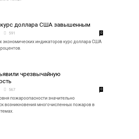
 курс доллара США завышенным
9
591
0
х экономических индикаторов курс доллара США
процентов.
бъявили чрезвычайную
ость
4
567
0
ровня пожароопасности значительно
ск возникновения многочисленных пожаров в
темах.