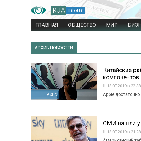
RUA
inform
ГЛАВНАЯ
ОБЩЕСТВО
МИР
БИЗ
АРХИВ НОВОСТЕЙ
Китайские ра
компонентов 
18.07.2019 в 22:3
Техно
Apple достаточно 
СМИ нашли у
18.07.2019 в 21:2
Американский таб