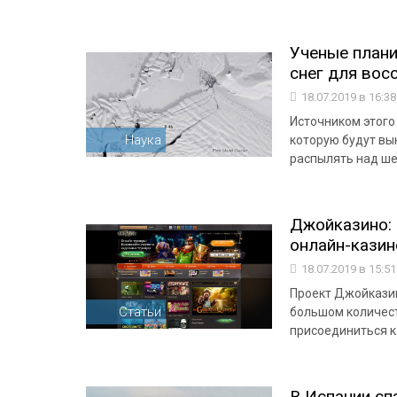
Ученые плани
снег для вос
18.07.2019 в 16:3
Источником этого
Наука
которую будут вы
распылять над ш
Джойказино:
онлайн-казин
18.07.2019 в 15:5
Проект Джойказин
Статьи
большом количест
присоединиться к
В Испании сп