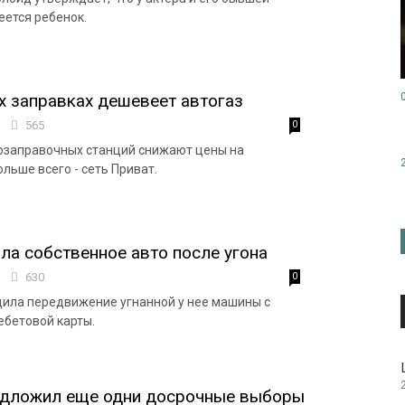
ется ребенок.
х заправках дешевеет автогаз
9
565
0
озаправочных станций снижают цены на
льше всего - сеть Приват.
ла собственное авто после угона
8
630
0
ила передвижение угнанной у нее машины с
бетовой карты.
едложил еще одни досрочные выборы