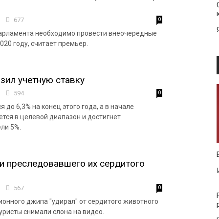
0
677
0
арламента необходимо провести внеочередные
020 году, считает премьер.
зил учетную ставку
1
594
0
 до 6,3% на конец этого года, а в начале
тся в целевой диапазон и достигнет
ли 5%.
и преследовавшего их сердитого
9
567
0
ионного джипа "удирал" от сердитого животного
уристы снимали слона на видео.