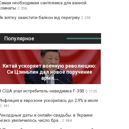
Самая необходимая сантехника для ванной
комнаты
256
Як влітку захистити балкон від перегріву
295
Популярное
Китай ускоряет военную революцию:
Си Цзиньпин дал новое поручение
арми...
В США упал истребитель-невидимка F-35B
1125
Инфляция в еврозоне ускорилась до 2,9% в июле
991
Рекордные даты и онлайн-свадьбы: в Украине
резко увеличилось число бра...
984