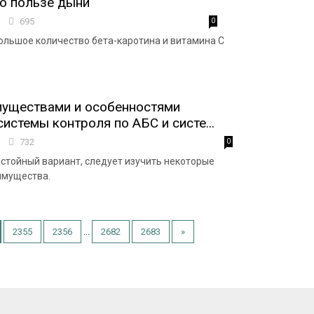
о пользе дыни
8
695
0
льшое количество бета-каротина и витамина С
муществами и особенностями
истемы контроля по АБС и систе...
1
732
0
стойный вариант, следует изучить некоторые
имущества.
...
2355
2356
2682
2683
»