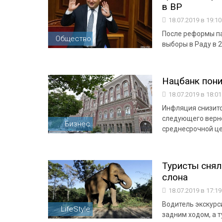
в ВР
18.07.2019 в 19:1
После реформы п
Общество
выборы в Раду в 2
Нацбанк пони
18.07.2019 в 18:0
Инфляция снизится
следующего верне
Бизнес
среднесрочной це
Туристы снял
слона
18.07.2019 в 17:1
Водитель экскурс
LifeStyle
задним ходом, а т