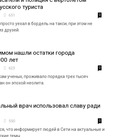
усского туриста
1
651
0
 просто уехал в бордель на такси, при этом не
з друзей.
имом нашли остатки города
00 лет
2
623
0
нкам ученых, проживало порядка трех тысяч
ан он эпохой неолита.
льный врач использовал славу ради
1
550
0
я, что информирует людей в Сети на актуальные и
ские темы.