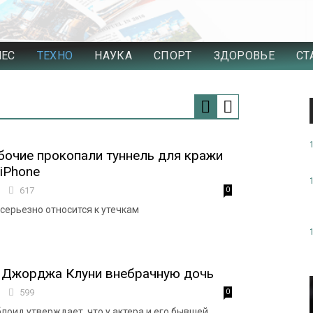
НЕС
ТЕХНО
НАУКА
СПОРТ
ЗДОРОВЬЕ
СТ
бочие прокопали туннель для кражи
iPhone
8
617
0
серьезно относится к утечкам
 Джорджа Клуни внебрачную дочь
8
599
0
лоид утверждает, что у актера и его бывшей