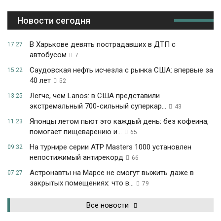
Новости сегодня
В Харькове девять пострадавших в ДТП с
17:27
автобусом
7
Саудовская нефть исчезла с рынка США: впервые за
15:22
40 лет
52
Легче, чем Lanos: в США представили
13:25
экстремальный 700-сильный суперкар...
43
Японцы летом пьют это каждый день: без кофеина,
11:23
помогает пищеварению и...
65
На турнире серии ATP Masters 1000 установлен
09:32
непостижимый антирекорд
66
Астронавты на Марсе не смогут выжить даже в
07:27
закрытых помещениях: что в...
79
Все новости