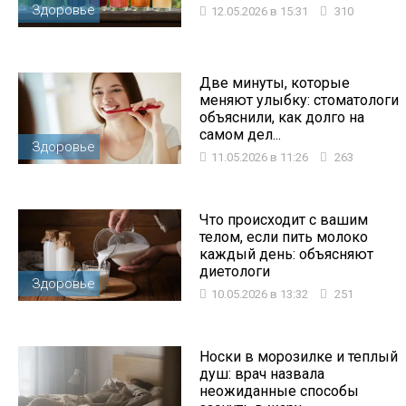
Здоровье
12.05.2026 в 15:31
310
Две минуты, которые
меняют улыбку: стоматологи
объяснили, как долго на
самом дел...
Здоровье
11.05.2026 в 11:26
263
Что происходит с вашим
телом, если пить молоко
каждый день: объясняют
диетологи
Здоровье
10.05.2026 в 13:32
251
Носки в морозилке и теплый
душ: врач назвала
неожиданные способы