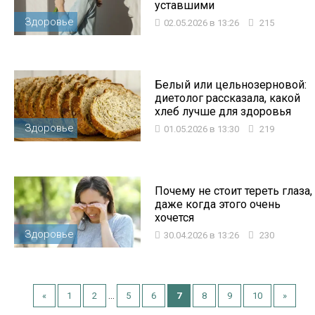
уставшими
Здоровье
02.05.2026 в 13:26
215
Белый или цельнозерновой:
диетолог рассказала, какой
хлеб лучше для здоровья
Здоровье
01.05.2026 в 13:30
219
Почему не стоит тереть глаза,
даже когда этого очень
хочется
Здоровье
30.04.2026 в 13:26
230
...
«
1
2
5
6
7
8
9
10
»