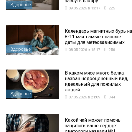
заснуть в жару
Здоровье
09.05.2026 в 13:17
225
Календарь магнитных бурь на
8-11 мая: самые опасные
даты для метеозависимых
Здоровье
08.05.2026 в 15:17
256
В каком мясе много белка:
назван недооцененный вид,
идеальный для пожилых
людей
Здоровье
07.05.2026 в 21:09
344
Какой чай может помочь
защитить ваше сердце:
диетологи назвали №1