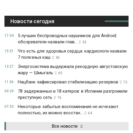
Новости сегодня
5 лучших беспроводных наушников для Android:
17:34
обозреватели назвали глав...
35
Что есть для здоровья сердца: кардиологи назвали
15:31
7 полезных каш
46
Энергосистема выдержала рекордную августовскую
13:27
жару — Шмыгаль
60
Нацбанк зафиксировал стабилизацию резервов
11:36
73
78 задержанных и 18 катеров: в Испании разгромили
09:29
преступную сеть
76
Некоторые забытые воспоминания не исчезают
07:33
полностью, их можно восстан...
64
Все новости