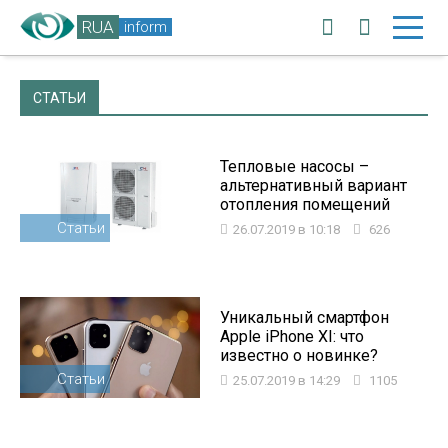
RUA
inform
СТАТЬИ
Тепловые насосы –
альтернативный вариант
отопления помещений
Статьи
26.07.2019 в 10:18
626
Уникальный смартфон
Apple iPhone XI: что
известно о новинке?
Статьи
25.07.2019 в 14:29
1105