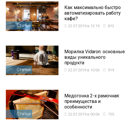
Как максимально быстро
автоматизировать работу
кафе?
Статьи
22.07.2019 в 12:19
813
Морилка Vidaron: основные
виды уникального
продукта
Статьи
22.07.2019 в 10:06
919
Медогонка 2-х рамочная:
преимущества и
особенности
Статьи
22.07.2019 в 00:06
755