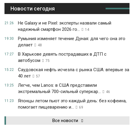
Новости сегодня
Не Galaxy и не Pixel: эксперты назвали самый
21:26
надежный смартфон 2026 го...
14
Румыния изменяет течение Дуная: для чего она это
19:30
делает
48
В Харькове девять пострадавших в ДТП с
17:27
автобусом
75
Саудовская нефть исчезла с рынка США: впервые за
15:22
40 лет
57
Легче, чем Lanos: в США представили
13:25
экстремальный 700-сильный суперкар...
46
Японцы летом пьют это каждый день: без кофеина,
11:23
помогает пищеварению и...
69
Все новости