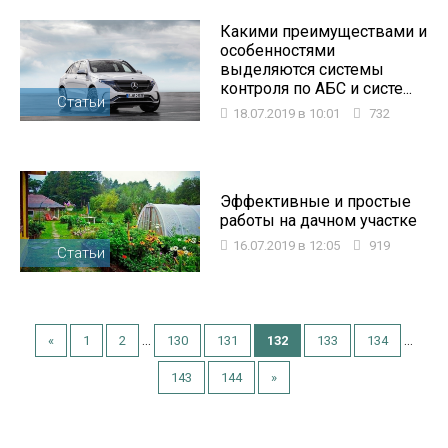
Какими преимуществами и
особенностями
выделяются системы
контроля по АБС и систе...
Статьи
18.07.2019 в 10:01
732
Эффективные и простые
работы на дачном участке
16.07.2019 в 12:05
919
Статьи
...
...
«
1
2
130
131
132
133
134
143
144
»